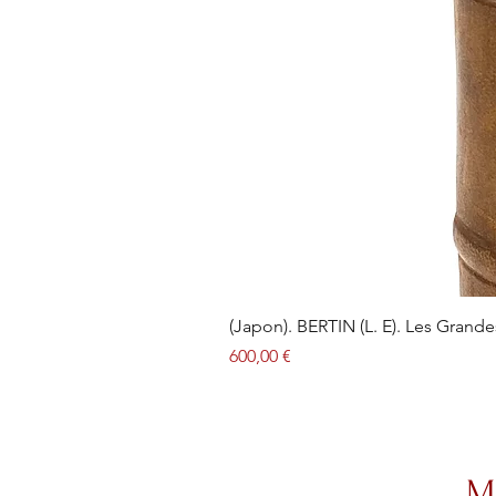
(Japon). BERTIN (L. E). Les Grand
Prix
600,00 €
M