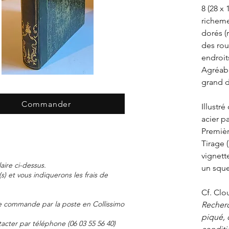
8 (28 x
richeme
dorés (
des rou
endroits
Agréab
grand 
Commander
Illustr
acier pa
Premièr
Tirage 
vignett
aire ci-dessus.
un sque
) et vous indiquerons les frais de
Cf. Clo
e commande par la poste en Collissimo
Recherc
piqué, d
acter par téléphone (06 03 55 56 40)