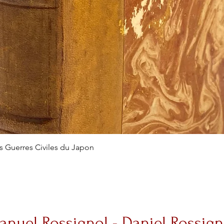
es Guerres Civiles du Japon
anuel Rossignol - Daniel Rossign