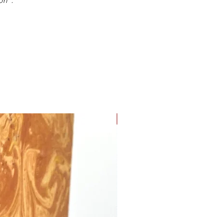
on".
Nouveauté