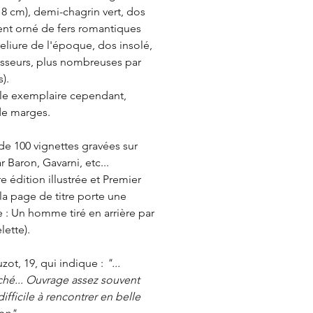
 18 cm), demi-chagrin vert, dos
nt orné de fers romantiques
reliure de l'époque, dos insolé,
sseurs, plus nombreuses par
).
le exemplaire cependant,
de marges.
é de 100 vignettes gravées sur
r Baron, Gavarni, etc...
e édition illustrée et Premier
(la page de titre porte une
e : Un homme tiré en arrière par
lette).
uzot, 19, qui indique :
"...
hé... Ouvrage assez souvent
ifficile à rencontrer en belle