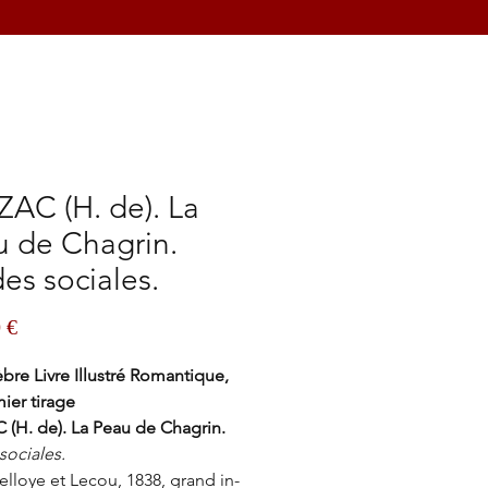
AC (H. de). La
u de Chagrin.
es sociales.
Prix
 €
bre Livre Illustré Romantique,
ier tirage
(H. de). La Peau de Chagrin.
sociales.
Delloye et Lecou, 1838, grand in-