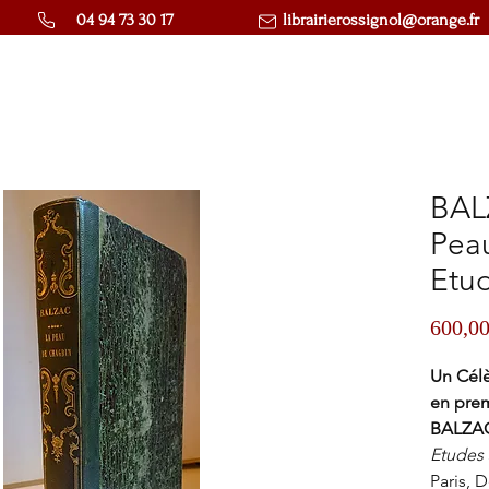
04 94 73 30 17
librairierossignol@orange.fr
BALZ
Pea
Etud
600,00
Un Célè
en prem
BALZAC 
Etudes 
Paris, 