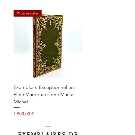
Nouveauté
Nouveauté
Exemplaire Exceptionnel en
Le plus important ouvra
Plein Maroquin signé Marius
Dentisterie, avec Fauch
Michel
Prix
1 500,00 €
Prix
1 500,00 €
EXEMPLAIRES DE