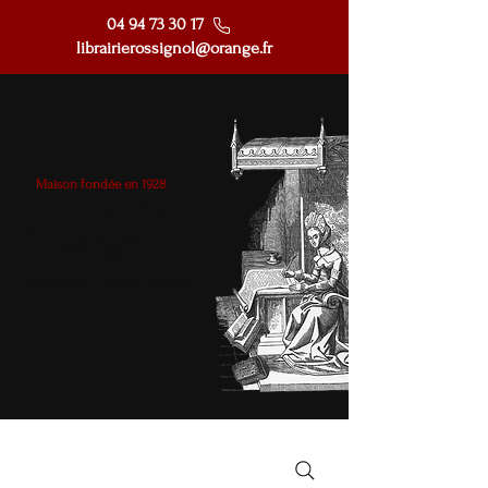
04 94 73 30 17
librairierossignol@orange.fr
Maison fondée en 1928
Librairie
Rossignol
Cannes - Les Arcs